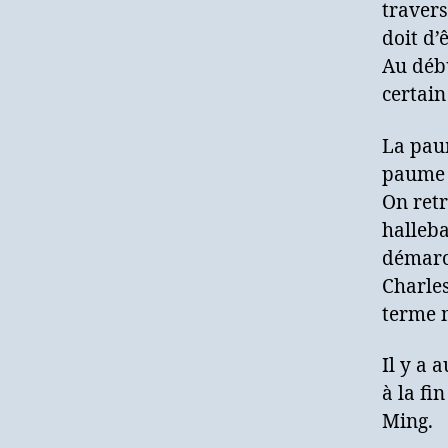
travers
doit d’
Au débu
certain
La paum
paume a
On retr
halleba
démarc
Charles
terme m
Il y a 
à la fi
Ming.