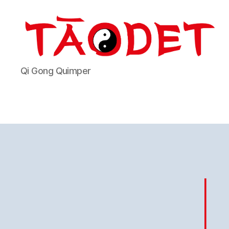
Taodet
Qi Gong Quimper