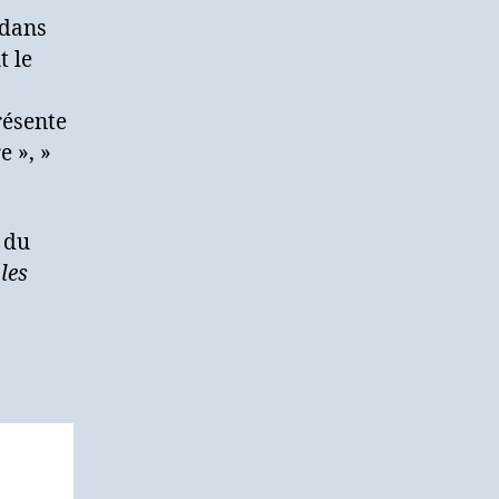
 dans
t le
résente
e », »
 du
les