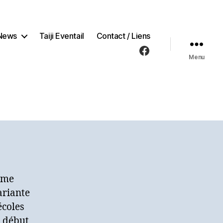
News
Taiji Eventail
Contact / Liens
Facebook
Menu
mme
ariante
écoles
n début