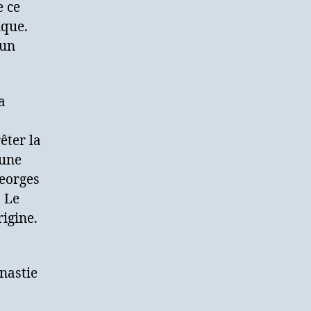
e ce
ique.
 un
a
êter la
 une
eorges
. Le
igine.
nastie