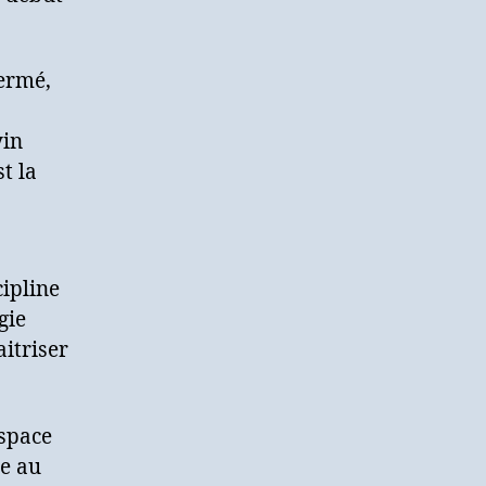
fermé,
yin
t la
cipline
gie
itriser
espace
me au