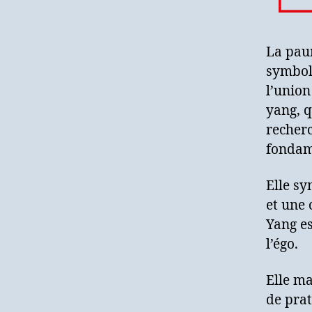
La paum
symboli
l’union
yang, q
recherc
fondam
Elle sy
et une 
Yang es
l’égo.
Elle ma
de prat