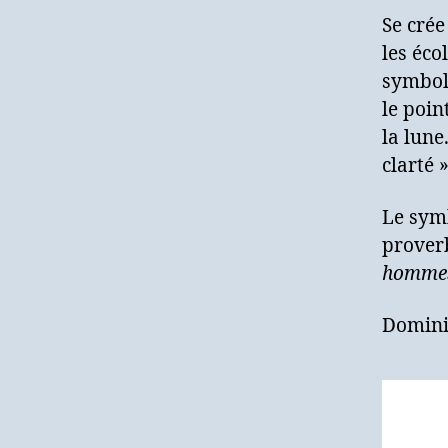
Se crée
les éco
symbole
le poin
la lune
clarté 
Le symb
prover
hommes
Domini