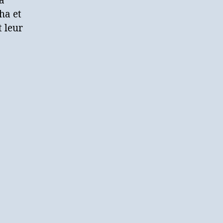
a
ha et
t leur