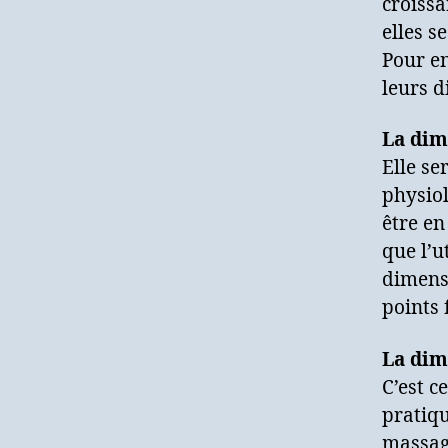
croissa
elles s
Pour en
leurs d
La dim
Elle se
physiol
être en
que l’u
dimensi
points 
La dim
C’est c
pratiqu
massage