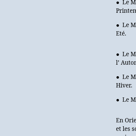
● Le Mo
Printe
● Le M
Eté.
● Le M
l’ Aut
● Le Mo
Hiver.
● Le Mo
En Orie
et les 