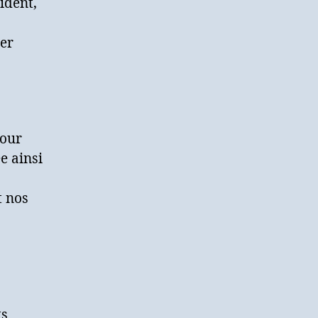
ident,
der
pour
e ainsi
t nos
ts