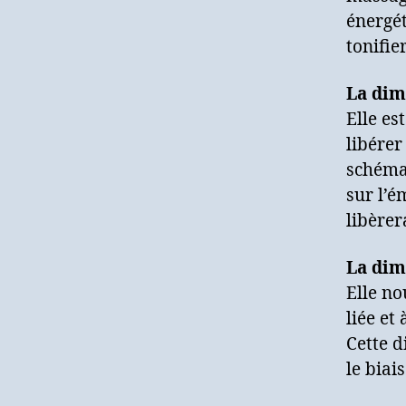
énergét
tonifie
La dim
Elle es
libérer
schémas
sur l’é
libèrer
La dim
Elle no
liée et
Cette d
le biai