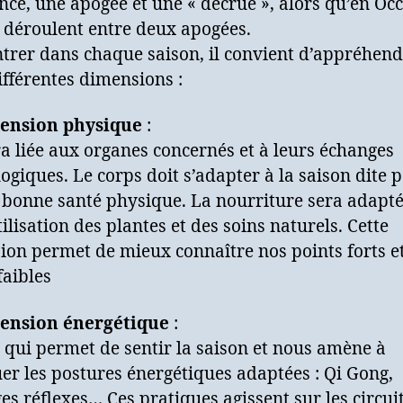
nce, une apogée et une « décrue », alors qu’en Occ
e déroulent entre deux apogées.
trer dans chaque saison, il convient d’appréhen
ifférentes dimensions :
ension physique
:
ra liée aux organes concernés et à leurs échanges
ogiques. Le corps doit s’adapter à la saison dite 
 bonne santé physique. La nourriture sera adapté
tilisation des plantes et des soins naturels. Cette
on permet de mieux connaître nos points forts e
faibles
ension énergétique
:
e qui permet de sentir la saison et nous amène à
er les postures énergétiques adaptées : Qi Gong,
s réflexes… Ces pratiques agissent sur les circui