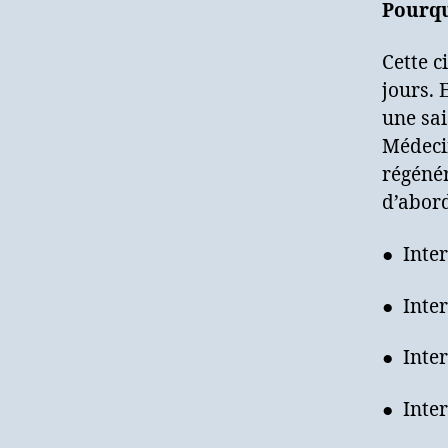
Pourqu
Cette c
jours. 
une sai
Médecin
régénér
d’abord
● Inter
● Inter
● Inter
● Inter