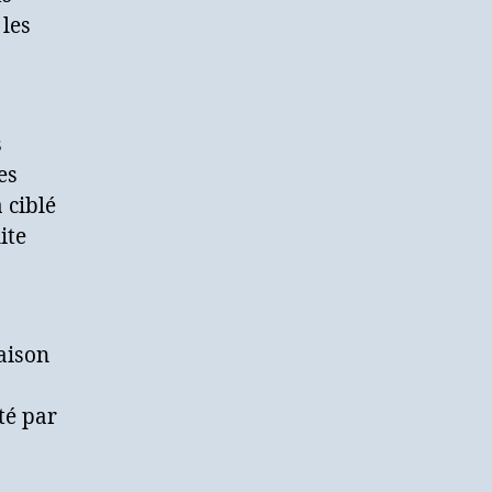
 les
s
es
 ciblé
ite
aison
té par