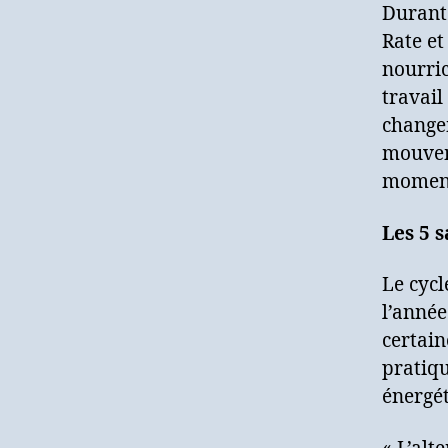
Durant 
Rate et
nourric
travail
changem
mouveme
moment
Les 5 s
Le cycl
l’année
certain
pratiqu
énergét