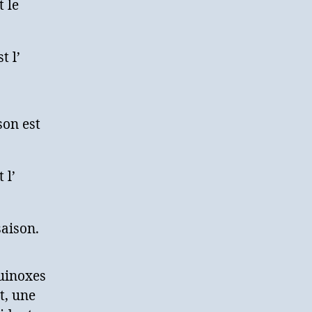
 le
t l’
on est
 l’
saison.
quinoxes
t, une