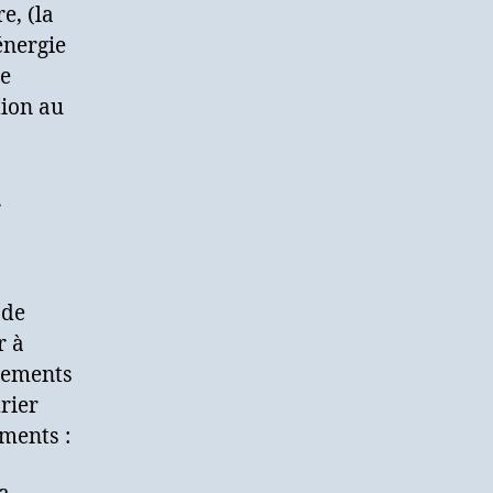
e, (la
énergie
ce
tion au
.
 de
r à
uvements
rier
ments :