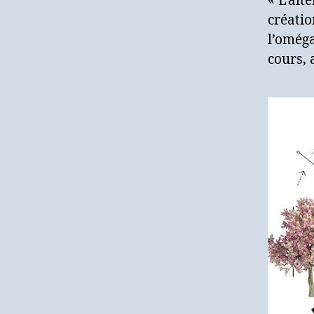
« L’alt
créatio
l’oméga
cours, 